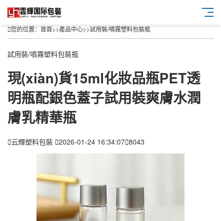

您的位置：
首頁
>>
產品中心
>>
試用裝/噴霧塑料包裝瓶
試用裝/噴霧塑料包裝瓶
現(xiàn)貨15ml化妝品瓶PET透
明瓶配銀色蓋子試用裝爽膚水潤
膚乳精華瓶

云輝塑料包裝

2026-01-24 16:34:07

8043