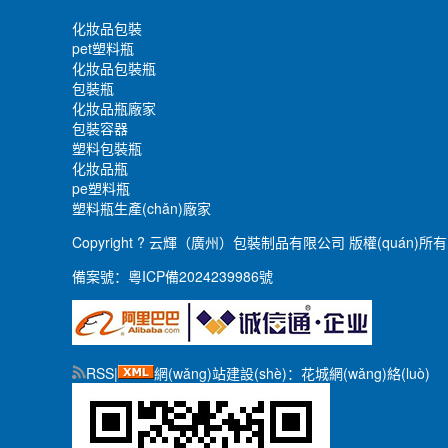
化妝品包裝
pet塑料瓶
化妝品包裝瓶
包裝瓶
化妝品瓶廠家
包裝容器
塑料包裝瓶
化妝品瓶
pe塑料瓶
塑料瓶生產(chǎn)廠家
Copyright ? 云輝（廣州）包裝制品有限公司 版權(quán)所有
備案號：
粵ICP備2024239986號
RSS
|
網(wǎng)站建設(shè)：花城網(wǎng)絡(luò)