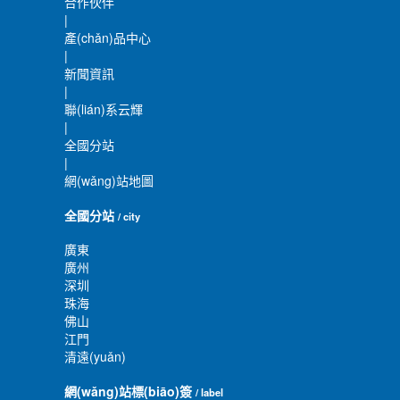
合作伙伴
|
產(chǎn)品中心
|
新聞資訊
|
聯(lián)系云輝
|
全國分站
|
網(wǎng)站地圖
全國分站
/ city
廣東
廣州
深圳
珠海
佛山
江門
清遠(yuǎn)
網(wǎng)站標(biāo)簽
/ label