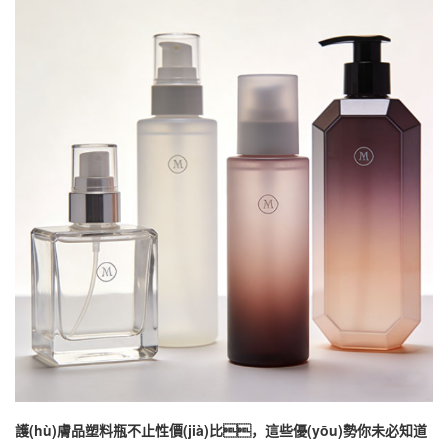
護(hù)膚品塑料瓶不止性價(jià)比，這些優(yōu)勢你未必知道