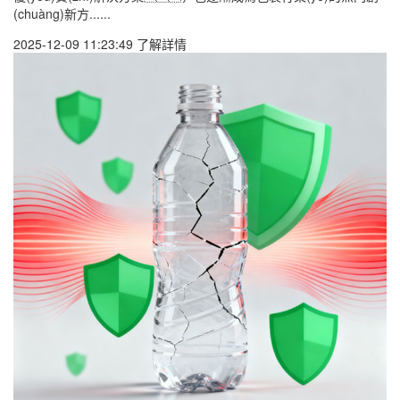
(chuàng)新方......
2025-12-09 11:23:49
了解詳情