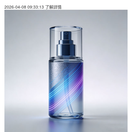
2026-04-08 09:33:13
了解詳情