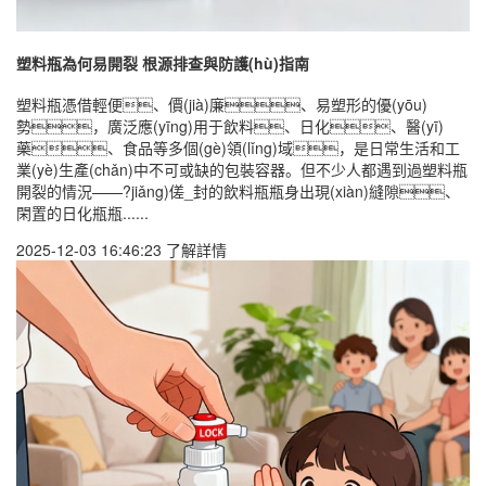
塑料瓶為何易開裂 根源排查與防護(hù)指南
塑料瓶憑借輕便、價(jià)廉、易塑形的優(yōu)
勢，廣泛應(yīng)用于飲料、日化、醫(yī)
藥、食品等多個(gè)領(lǐng)域，是日常生活和工
業(yè)生產(chǎn)中不可或缺的包裝容器。但不少人都遇到過塑料瓶
開裂的情況——?jiǎng)傞_封的飲料瓶瓶身出現(xiàn)縫隙、
閑置的日化瓶瓶......
2025-12-03 16:46:23
了解詳情