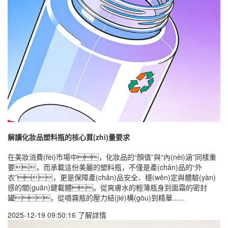
解讀化妝品塑料瓶的核心質(zhì)量要求
在美妝消費(fèi)市場中，化妝品的“顏值”與“內(nèi)涵”同樣重
要，而承載這份美麗的塑料瓶，不僅是產(chǎn)品的“外
衣”，更是保障產(chǎn)品安全、穩(wěn)定與體驗(yàn)
感的關(guān)鍵載體。從爽膚水的輕薄瓶身到面霜的密封
罐，從噴霧瓶的壓力結(jié)構(gòu)到精華......
2025-12-19 09:50:16
了解詳情