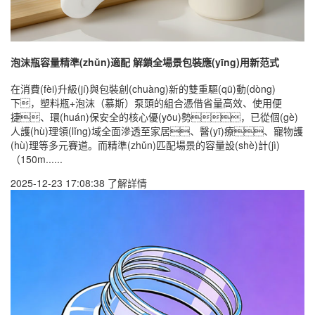
泡沫瓶容量精準(zhǔn)適配 解鎖全場景包裝應(yīng)用新范式
在消費(fèi)升級(jí)與包裝創(chuàng)新的雙重驅(qū)動(dòng)
下，塑料瓶+泡沫（慕斯）泵頭的組合憑借省量高效、使用便
捷、環(huán)保安全的核心優(yōu)勢，已從個(gè)
人護(hù)理領(lǐng)域全面滲透至家居、醫(yī)療、寵物護
(hù)理等多元賽道。而精準(zhǔn)匹配場景的容量設(shè)計(jì)
（150m......
2025-12-23 17:08:38
了解詳情