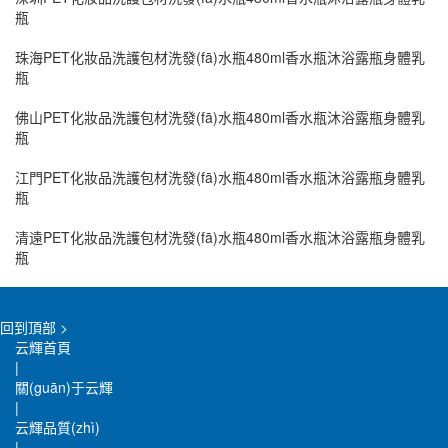
瓶
珠海PET化妝品洗護包材洗發(fā)水瓶480ml香水瓶沐浴露瓶身體乳
瓶
佛山PET化妝品洗護包材洗發(fā)水瓶480ml香水瓶沐浴露瓶身體乳
瓶
江門PET化妝品洗護包材洗發(fā)水瓶480ml香水瓶沐浴露瓶身體乳
瓶
清遠PET化妝品洗護包材洗發(fā)水瓶480ml香水瓶沐浴露瓶身體乳
瓶
回到頂部 >
云輝首頁
|
關(guān)于云輝
|
云輝品質(zhì)
|