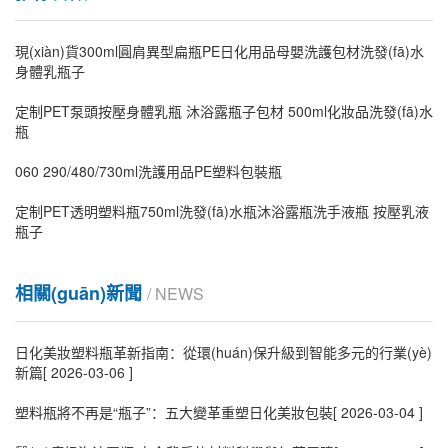
現(xiàn)貨300ml圓肩異型扁瓶PE日化用品母嬰洗護包材洗發(fā)水
身體乳瓶子
定制PET泵頭按壓身體乳瓶 沐浴露瓶子包材 500ml化妝品洗發(fā)水
瓶
060 290/480/730ml洗護用品PE塑料包裝瓶
定制PET透明塑料瓶750ml洗發(fā)水瓶沐浴露瓶洗手液瓶 按壓乳液
瓶子
相關(guān)新聞
/ NEWS
日化美妝塑料瓶革新指南：從環(huán)保升級到智能多元的行業(yè)
新篇
[ 2026-03-06 ]
塑料瓶將不再是“瓶子”：五大變革重塑日化美妝包裝
[ 2026-03-04 ]