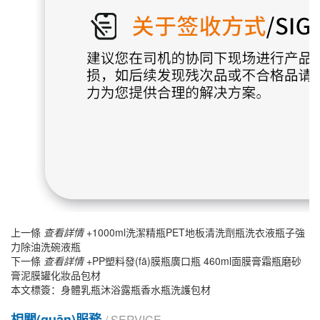
上一條
查看詳情 +
1000ml洗潔精瓶PET地板清洗劑瓶洗衣液瓶子強
力除油洗碗液瓶
下一條
查看詳情 +
PP塑料發(fā)膜瓶廣口瓶 460ml面膜膏霜瓶磨砂
膏泥膜罐化妝品包材
本文標簽：
身體乳瓶
沐浴露瓶
香水瓶
洗護包材
相關(guān)服務
/ SERVICE