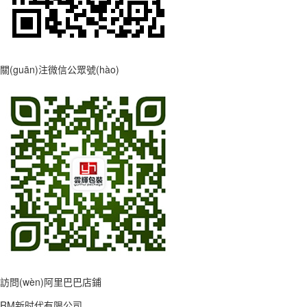
關(guān)注微信公眾號(hào)
訪問(wèn)阿里巴巴店鋪
RM新时代有限公司