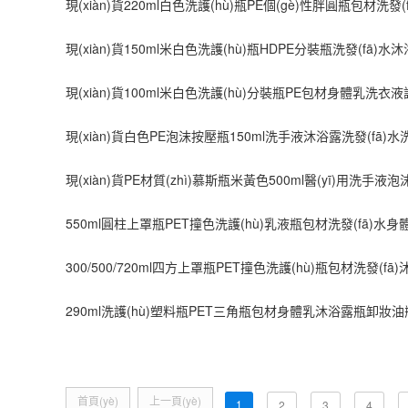
現(xiàn)貨220ml白色洗護(hù)瓶PE個(gè)性胖圓瓶包材洗發(
現(xiàn)貨150ml米白色洗護(hù)瓶HDPE分裝瓶洗發(fā)水
現(xiàn)貨100ml米白色洗護(hù)分裝瓶PE包材身體乳洗衣液
現(xiàn)貨白色PE泡沫按壓瓶150ml洗手液沐浴露洗發(fā
現(xiàn)貨PE材質(zhì)慕斯瓶米黃色500ml醫(yī)用洗手液泡
550ml圓柱上罩瓶PET撞色洗護(hù)乳液瓶包材洗發(fā)水
300/500/720ml四方上罩瓶PET撞色洗護(hù)瓶包材洗發(fā
290ml洗護(hù)塑料瓶PET三角瓶包材身體乳沐浴露瓶卸妝
首頁(yè)
上一頁(yè)
1
2
3
4