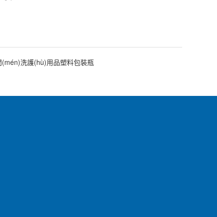
(mén)洗護(hù)用品塑料包裝瓶