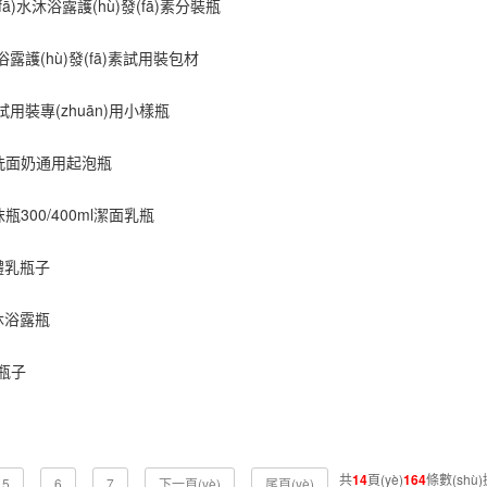
fā)水沐浴露護(hù)發(fā)素分裝瓶
沐浴露護(hù)發(fā)素試用裝包材
試用裝專(zhuān)用小樣瓶
)水洗面奶通用起泡瓶
沫瓶300/400ml潔面乳瓶
身體乳瓶子
)沐浴露瓶
油瓶子
共
14
頁(yè)
164
條數(shù)據
5
6
7
下一頁(yè)
尾頁(yè)