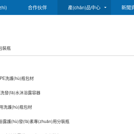
hì)
合作伙伴
產(chǎn)品中心
新聞
料包裝瓶
PE洗護(hù)瓶包材
瓶洗發(fā)水沐浴露容器
用洗護(hù)瓶包材
浴露護(hù)發(fā)素專(zhuān)用分裝瓶