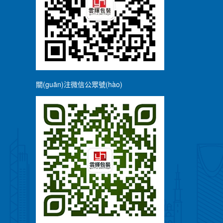
關(guān)注微信公眾號(hào)