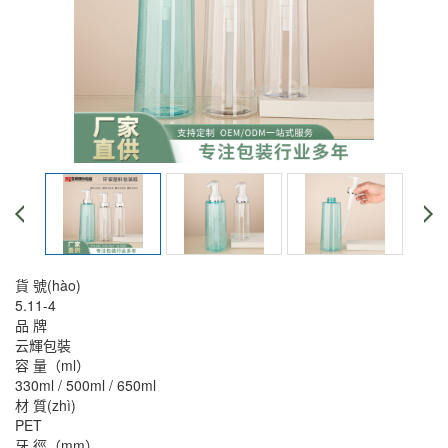
貨 號(hào)
5.11-4
品 牌
云輝包裝
容 量（ml）
330ml / 500ml / 650ml
材 質(zhì)
PET
牙 徑（mm）