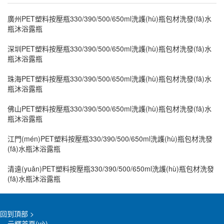
廣州PET塑料按壓瓶330/390/500/650ml洗護(hù)瓶包材洗發(fā)水
瓶沐浴露瓶
深圳PET塑料按壓瓶330/390/500/650ml洗護(hù)瓶包材洗發(fā)水
瓶沐浴露瓶
珠海PET塑料按壓瓶330/390/500/650ml洗護(hù)瓶包材洗發(fā)水
瓶沐浴露瓶
佛山PET塑料按壓瓶330/390/500/650ml洗護(hù)瓶包材洗發(fā)水
瓶沐浴露瓶
江門(mén)PET塑料按壓瓶330/390/500/650ml洗護(hù)瓶包材洗發
(fā)水瓶沐浴露瓶
清遠(yuǎn)PET塑料按壓瓶330/390/500/650ml洗護(hù)瓶包材洗發
(fā)水瓶沐浴露瓶
回到頂部 >
云輝首頁(yè)