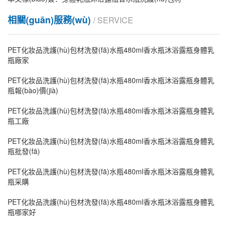
相關(guān)服務(wù)
/ SERVICE
PET化妝品洗護(hù)包材洗發(fā)水瓶480ml香水瓶沐浴露瓶身體乳
瓶廠家
PET化妝品洗護(hù)包材洗發(fā)水瓶480ml香水瓶沐浴露瓶身體乳
瓶報(bào)價(jià)
PET化妝品洗護(hù)包材洗發(fā)水瓶480ml香水瓶沐浴露瓶身體乳
瓶工廠
PET化妝品洗護(hù)包材洗發(fā)水瓶480ml香水瓶沐浴露瓶身體乳
瓶批發(fā)
PET化妝品洗護(hù)包材洗發(fā)水瓶480ml香水瓶沐浴露瓶身體乳
瓶采購
PET化妝品洗護(hù)包材洗發(fā)水瓶480ml香水瓶沐浴露瓶身體乳
瓶哪家好