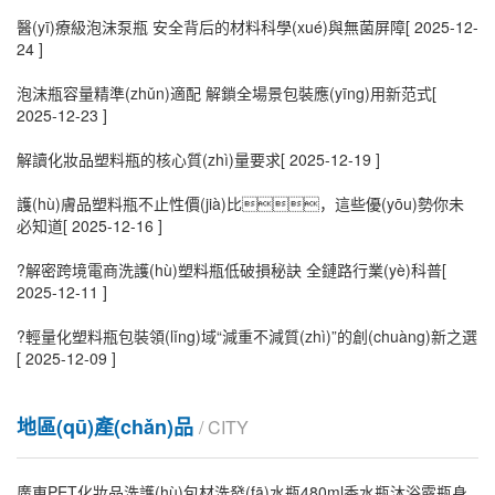
醫(yī)療級泡沫泵瓶 安全背后的材料科學(xué)與無菌屏障
[ 2025-12-
24 ]
泡沫瓶容量精準(zhǔn)適配 解鎖全場景包裝應(yīng)用新范式
[
2025-12-23 ]
解讀化妝品塑料瓶的核心質(zhì)量要求
[ 2025-12-19 ]
護(hù)膚品塑料瓶不止性價(jià)比，這些優(yōu)勢你未
必知道
[ 2025-12-16 ]
?解密跨境電商洗護(hù)塑料瓶低破損秘訣 全鏈路行業(yè)科普
[
2025-12-11 ]
?輕量化塑料瓶包裝領(lǐng)域“減重不減質(zhì)”的創(chuàng)新之選
[ 2025-12-09 ]
地區(qū)產(chǎn)品
/ CITY
廣東PET化妝品洗護(hù)包材洗發(fā)水瓶480ml香水瓶沐浴露瓶身