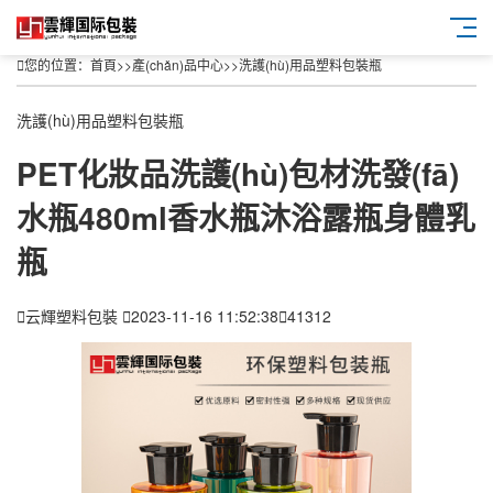

您的位置：
首頁
>>
產(chǎn)品中心
>>
洗護(hù)用品塑料包裝瓶
洗護(hù)用品塑料包裝瓶
PET化妝品洗護(hù)包材洗發(fā)
水瓶480ml香水瓶沐浴露瓶身體乳
瓶

云輝塑料包裝

2023-11-16 11:52:38

41312