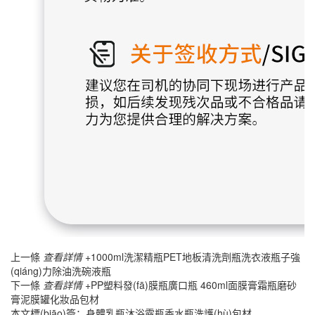
上一條
查看詳情 +
1000ml洗潔精瓶PET地板清洗劑瓶洗衣液瓶子強
(qiáng)力除油洗碗液瓶
下一條
查看詳情 +
PP塑料發(fā)膜瓶廣口瓶 460ml面膜膏霜瓶磨砂
膏泥膜罐化妝品包材
本文標(biāo)簽：
身體乳瓶
沐浴露瓶
香水瓶
洗護(hù)包材