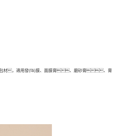
妝品包材，適用發(fā)膜、面膜膏、磨砂膏、膏