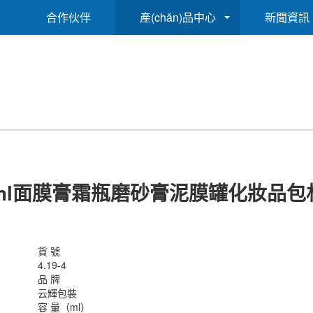
合作伙伴
產(chǎn)品中心
新聞資訊
60ml面膜膏霜瓶磨砂膏泥膜罐化妝品包
貨 號
4.19-4
品 牌
云輝包裝
容 量（ml）