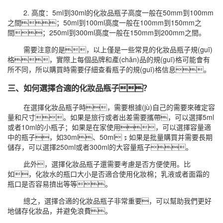
2. 高度：5ml到30ml的化妝品瓶子高度一般在50mm到100mm
之間；50ml到100ml高度一般在100mm到150mm之
間；250ml到300ml高度一般在150mm到200mm之間。
需要注意的是，以上僅是一些常見的化妝品瓶子規(guī)
格，實際上每個品牌和產(chǎn)品的規(guī)格可能會有
所不同，所以購買時需要仔細查看瓶子的規(guī)格信息。
三、如何選擇合適的化妝品瓶子？
在選擇化妝品瓶子時，需要根據(jù)自己的需要來確定容
量和尺寸。如果是旅行或者出差需要攜帶，可以選擇5ml
或者10ml的小瓶子；如果是在家使用，可以選擇容量適
中的瓶子，如30ml、50ml；如果是批量購買并需要長期
儲存，可以選擇250ml或者300ml的大容量瓶子。
此外，選擇化妝品瓶子還需要考慮是否方便使用。比
如，化妝水的瓶口大小是否適合使用化妝棉；乳液或者面霜的
瓶口是否容易擠出等等。
總之，選擇合適的化妝品瓶子非常重要，可以幫助我們更好
地儲存化妝品，并避免浪費。