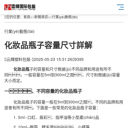

您的位置：
首頁
>>
新聞資訊
>>
行業(yè)動態(tài)
行業(yè)動態(tài)
化妝品瓶子容量尺寸詳解

云輝塑料包裝

2025-05-23 15:31:26

9395
化妝品瓶
子的容量和尺寸根據(jù)不同品牌和用途有所不
同，一般容量在5ml到300ml之間，尺寸則根據(jù)容量
大小而定。
一、不同容量的化妝品瓶子
化妝品瓶子的容量一般在5ml到300ml之間，不同的品牌和用
途會有所不同。下面是一些常見的化妝品瓶子容量：
1. 5ml--口紅、唇彩、指甲油等小型產(chǎn)品
2. 10ml--眼霜、睫毛膏、小樣等