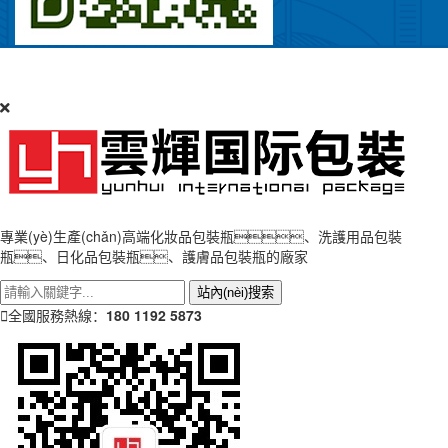
訪問阿里巴巴店鋪
專業(yè)生產(chǎn)高端化妝品包裝瓶、洗護用品包裝
瓶、日化品包裝瓶、護膚品包裝瓶的廠家
站內(nèi)搜索

全國服務熱線：
180 1192 5873