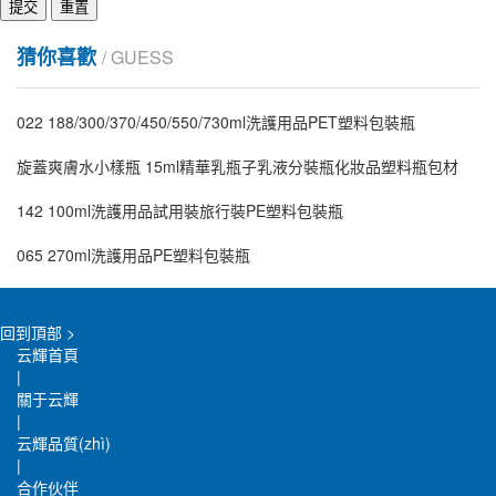
猜你喜歡
/ GUESS
022 188/300/370/450/550/730ml洗護用品PET塑料包裝瓶
旋蓋爽膚水小樣瓶 15ml精華乳瓶子乳液分裝瓶化妝品塑料瓶包材
142 100ml洗護用品試用裝旅行裝PE塑料包裝瓶
065 270ml洗護用品PE塑料包裝瓶
回到頂部 >
云輝首頁
|
關于云輝
|
云輝品質(zhì)
|
合作伙伴