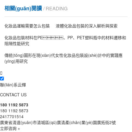
相關(guān)閱讀
/ READING
化妝品運輸需要怎么包裝
液體化妝品包裝的深入解析與探索
化妝品包裝材料在PE、PP、PET塑料瓶中的材料遷移和
阻隔性能研究
傳統(tǒng)圖形在現(xiàn)代女性化妝品包裝設(shè)計中的實踐應
(yīng)用研究

聯(lián)系云輝
CONTACT US
180 1192 5873
180 1192 5873
2417701514
廣東省清遠(yuǎn)市清城區(qū)廣清產(chǎn)業(yè)園廣拓街2號
立即咨詢 +