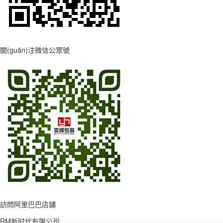
關(guān)注微信公眾號
訪問阿里巴巴店鋪
RM新时代有限公司