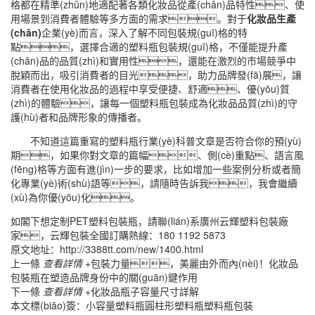
格都在精準(zhǔn)地適配著各類化妝品從產(chǎn)品特性、使
用場景到消費者體驗等多方面的需求。對于
化妝品生產
(chǎn)
企業(yè)而言，深入了解不同包裝規(guī)格的特
點，選擇合適的塑料瓶包裝規(guī)格，不僅能提升產
(chǎn)品的品質(zhì)和實用性，還能在激烈的市場競爭中
脫穎而出，吸引消費者的目光，助力品牌發(fā)展，讓
消費者在使用化妝品的過程中享受便捷、舒適、優(yōu)質
(zhì)的體驗，讓每一個塑料瓶包裝成為化妝品品質(zhì)的守
護(hù)者和品牌形象的傳播者。
不知道這篇重寫的塑料瓶行業(yè)科普文章是否符合你的預(yù)
期，如果你對文章的篇幅、側(cè)重點、語言風
(fēng)格等方面有進(jìn)一步的要求，比如增加一些案例分析或者簡
化專業(yè)術(shù)語等，請隨時告訴我，我會繼續
(xù)為你優(yōu)化。
如閣下想定制PET塑料包裝瓶，請聯(lián)系廣州云輝塑料包裝廠
家，云輝包裝全國訂購熱線：180 1192 5873
原文地址：
http://3388tt.com/new/1400.html
上一條
查看詳情 +
包裝力量，美麗由外而內(nèi)！化妝品
包裝瓶在塑造品牌身份中的關(guān)鍵作用
下一條
查看詳情 +
化妝品瓶子容量尺寸詳解
本文標(biāo)簽：
小容量塑料瓶
圓柱形塑料瓶
塑料瓶包裝