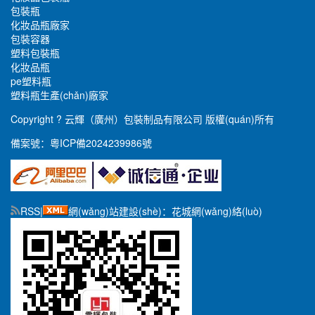
包裝瓶
化妝品瓶廠家
包裝容器
塑料包裝瓶
化妝品瓶
pe塑料瓶
塑料瓶生產(chǎn)廠家
Copyright ? 云輝（廣州）包裝制品有限公司 版權(quán)所有
備案號：
粵ICP備2024239986號
RSS
|
網(wǎng)站建設(shè)：花城網(wǎng)絡(luò)