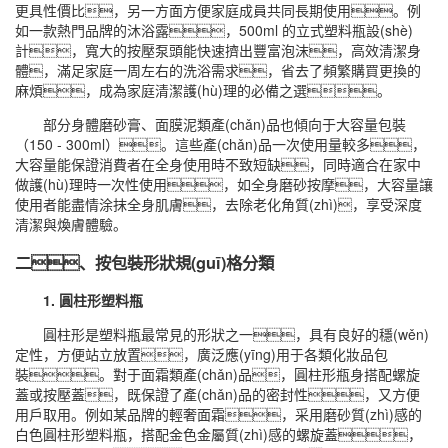
更具性價比，另一方面方便家庭成員共同長期使用。例
如一款熱門品牌的沐浴露，500ml 的立式塑料瓶設(shè)
計，寬大的按壓泵頭能快速擠出豐富泡沫，高效清潔身
體，滿足家庭一周左右的洗浴需求，省去了頻繁購買更換的
麻煩，成為家庭清潔護(hù)理的必備之選。
部分身體磨砂膏、面膜泥類產(chǎn)品也傾向于大容量包裝
（150 - 300ml）。這些產(chǎn)品一次使用量較多，
大容量能保證消費者在全身使用時不致短缺，同時適合在家中
做護(hù)理時一次性使用，如全身磨砂按摩，大容量讓
使用者能盡情涂抹全身肌膚，去除老化角質(zhì)，享受深度
清潔與煥膚體驗。
二、按包裝形狀規(guī)格分類
1. 圓柱形塑料瓶
圓柱形是塑料瓶最常見的形狀之一，具有良好的穩(wěn)
定性，方便站立放置，廣泛應(yīng)用于各類化妝品包
裝。對于面霜類產(chǎn)品，圓柱形瓶身搭配螺旋
蓋或按壓蓋，既保證了產(chǎn)品的密封性，又方便
用戶取用。例如某品牌的輕奢面霜，采用磨砂質(zhì)感的
白色圓柱形塑料瓶，搭配金色金屬質(zhì)感的螺旋蓋，