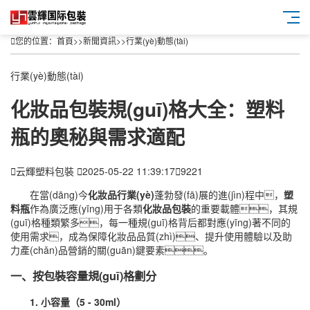

您的位置：
首頁
>>
新聞資訊
>>
行業(yè)動態(tài)
行業(yè)動態(tài)
化妝品包裝規(guī)格大全：塑料
瓶的奧秘與需求適配

云輝塑料包裝

2025-05-22 11:39:17

9221
在當(dāng)今
化妝品行業(yè)
蓬勃發(fā)展的進(jìn)程中，
塑
料瓶
作為廣泛應(yīng)用于各類
化妝品包裝
的重要載體，其規
(guī)格種類繁多，每一種規(guī)格背后都對應(yīng)著不同的
使用需求，成為保障化妝品品質(zhì)、提升使用體驗以及助
力產(chǎn)品營銷的關(guān)鍵要素。
一、按包裝容量規(guī)格劃分
1. 小容量（5 - 30ml）