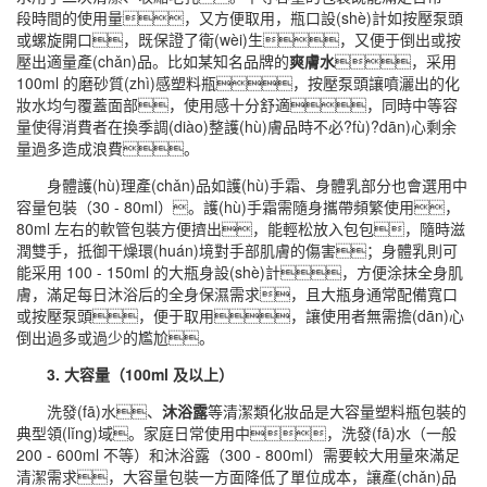
段時間的使用量，又方便取用，瓶口設(shè)計如按壓泵頭
或螺旋開口，既保證了衛(wèi)生，又便于倒出或按
壓出適量產(chǎn)品。比如某知名品牌的
爽膚水
，采用
100ml 的磨砂質(zhì)感塑料瓶，按壓泵頭讓噴灑出的化
妝水均勻覆蓋面部，使用感十分舒適，同時中等容
量使得消費者在換季調(diào)整護(hù)膚品時不必?fù)?dān)心剩余
量過多造成浪費。
身體護(hù)理產(chǎn)品如護(hù)手霜、身體乳部分也會選用中
容量包裝（30 - 80ml）。護(hù)手霜需隨身攜帶頻繁使用，
80ml 左右的軟管包裝方便擠出，能輕松放入包包，隨時滋
潤雙手，抵御干燥環(huán)境對手部肌膚的傷害；身體乳則可
能采用 100 - 150ml 的大瓶身設(shè)計，方便涂抹全身肌
膚，滿足每日沐浴后的全身保濕需求，且大瓶身通常配備寬口
或按壓泵頭，便于取用，讓使用者無需擔(dān)心
倒出過多或過少的尷尬。
3. 大容量（100ml 及以上）
洗發(fā)水、
沐浴露
等清潔類化妝品是大容量塑料瓶包裝的
典型領(lǐng)域。家庭日常使用中，洗發(fā)水（一般
200 - 600ml 不等）和沐浴露（300 - 800ml）需要較大用量來滿足
清潔需求，大容量包裝一方面降低了單位成本，讓產(chǎn)品