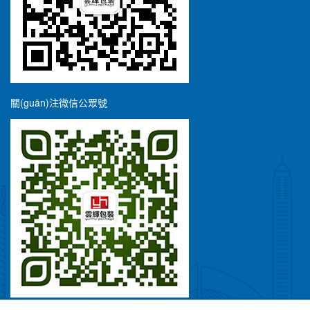
關(guān)注微信公眾號