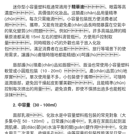
迷你型小容量塑料瓶通常適用于
精華液
、眼霜等高
濃度、高價值的化妝品。這類產(chǎn)品用量精準
(zhǔn)，每次只需幾滴，小容量包裝既方便消費者試
用、攜帶，又能有效避免產(chǎn)品長時間暴露在空氣中
的氧化變質(zhì)問題。例如，許多高端品牌的精
華原液都采用 15ml 左右的塑料滴管瓶，方便用戶控制取
量，同時精致小巧的外觀也易于放入化妝
包，滿足消費者在出差、旅行等場景下的使
用需求，讓護(hù)膚隨時隨地都能精細(xì)呵護(hù)。
唇部護(hù)理產(chǎn)品如唇膜、唇油也常使用小容量塑料
軟管或小圓瓶包裝（10 - 20ml）。產(chǎn)品質(zhì)地
厚實，單次使用量不多，小包裝便于攜帶，可隨時
滋潤唇部，避免因干燥起皮影響美觀，且能精準(zhǔn)
控制每次擠出的用量，避免浪費，即使不慎擠出過多也能輕松
涂抹。
2. 中容量（30 - 100ml）
面部乳液、化妝水是中容量塑料瓶包裝的常見對象（大
多集中在 50 - 120ml）。日常護(hù)膚中，乳液在潔面后起到滋
潤肌膚、調(diào)節(jié)水油平衡的關(guān)鍵作用，化妝
水用于二次清潔、收縮毛孔。中等容量的包裝既能滿足日常一