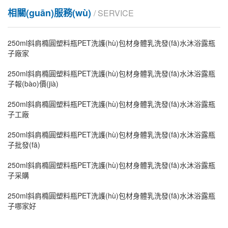
相關(guān)服務(wù)
/ SERVICE
250ml斜肩橢圓塑料瓶PET洗護(hù)包材身體乳洗發(fā)水沐浴露瓶
子廠家
250ml斜肩橢圓塑料瓶PET洗護(hù)包材身體乳洗發(fā)水沐浴露瓶
子報(bào)價(jià)
250ml斜肩橢圓塑料瓶PET洗護(hù)包材身體乳洗發(fā)水沐浴露瓶
子工廠
250ml斜肩橢圓塑料瓶PET洗護(hù)包材身體乳洗發(fā)水沐浴露瓶
子批發(fā)
250ml斜肩橢圓塑料瓶PET洗護(hù)包材身體乳洗發(fā)水沐浴露瓶
子采購
250ml斜肩橢圓塑料瓶PET洗護(hù)包材身體乳洗發(fā)水沐浴露瓶
子哪家好