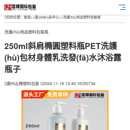

您的位置：
首頁
>>
產(chǎn)品中心
>>
洗護(hù)用品塑料包裝瓶
洗護(hù)用品塑料包裝瓶
250ml斜肩橢圓塑料瓶PET洗護
(hù)包材身體乳洗發(fā)水沐浴露
瓶子

廣州云輝塑料包裝

2024-11-16 13:40:16

50734