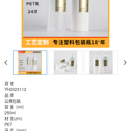
貨 號
YH2023112
品 牌
云輝包裝
容 量（ml）
250ml
材 質(zhì)
PET
牙 徑（mm）