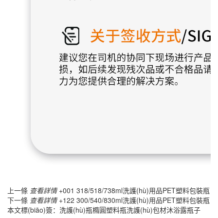
上一條
查看詳情 +
001 318/518/738ml洗護(hù)用品PET塑料包裝瓶
下一條
查看詳情 +
122 300/540/830ml洗護(hù)用品PET塑料包裝瓶
本文標(biāo)簽：
洗護(hù)瓶
橢圓塑料瓶
洗護(hù)包材
沐浴露瓶子