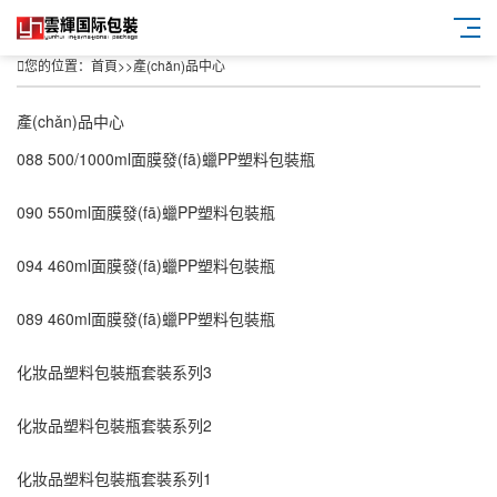

您的位置：
首頁
>>
產(chǎn)品中心
產(chǎn)品中心
088 500/1000ml面膜發(fā)蠟PP塑料包裝瓶
090 550ml面膜發(fā)蠟PP塑料包裝瓶
094 460ml面膜發(fā)蠟PP塑料包裝瓶
089 460ml面膜發(fā)蠟PP塑料包裝瓶
化妝品塑料包裝瓶套裝系列3
化妝品塑料包裝瓶套裝系列2
化妝品塑料包裝瓶套裝系列1