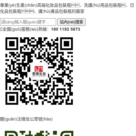
專業(yè)生產(chǎn)高端化妝品包裝瓶、洗護(hù)用品包裝瓶、日
化品包裝瓶、護(hù)膚品包裝瓶的廠家
站內(nèi)搜索

全國(guó)服務(wù)熱線：
180 1192 5873
關(guān)注微信公眾號(hào)