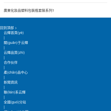
廣東化妝品塑料包裝瓶套裝系列1
回到頂部 >
云輝首頁(yè)
|
關(guān)于云輝
|
云輝品質(zhì)
|
合作伙伴
|
產(chǎn)品中心
|
新聞資訊
|
聯(lián)系云輝
|
全國(guó)分站
|