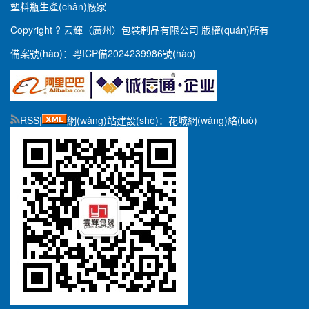
塑料瓶生產(chǎn)廠家
Copyright ? 云輝（廣州）包裝制品有限公司 版權(quán)所有
備案號(hào)：
粵ICP備2024239986號(hào)
RSS
|
網(wǎng)站建設(shè)：花城網(wǎng)絡(luò)