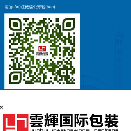
關(guān)注微信公眾號(hào)
訪問(wèn)阿里巴巴店鋪