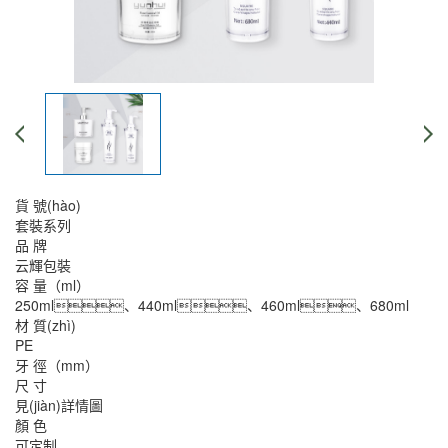
貨 號(hào)
套裝系列
品 牌
云輝包裝
容 量（ml）
250ml、440ml、460ml、680ml
材 質(zhì)
PE
牙 徑（mm）
尺 寸
見(jiàn)詳情圖
顏 色
可定制