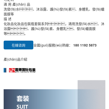
適 用 產(chǎn) 品
洗發(fā)水、沐浴露、護(hù)發(fā)素、身體乳、發(fā)蠟
面膜等
描 述
化妝品化妝品包裝瓶套裝系列，適用洗發(fā)水、沐
浴露、護(hù)發(fā)素、身體乳、發(fā)蠟面膜
等。
在線咨詢
全國(guó)服務(wù)熱線：
180 1192 5873
產(chǎn)品介紹