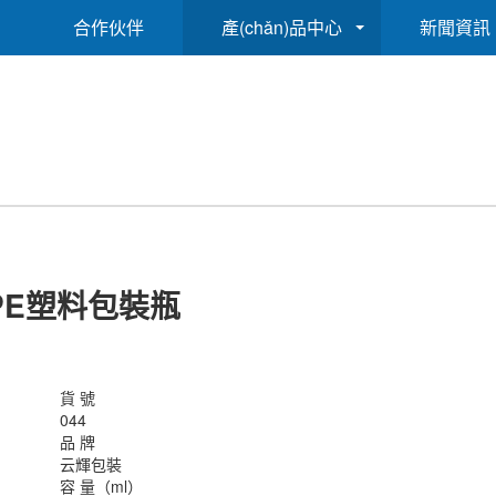
合作伙伴
產(chǎn)品中心
新聞資訊
用品PE塑料包裝瓶
貨 號
044
品 牌
云輝包裝
容 量（ml）