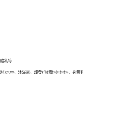
身體乳等
發(fā)水、沐浴露、護發(fā)素、身體乳