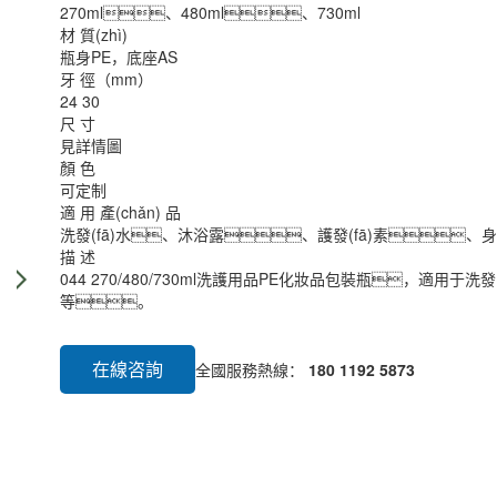
270ml、480ml、730ml
材 質(zhì)
瓶身PE，底座AS
牙 徑（mm）
24 30
尺 寸
見詳情圖
顏 色
可定制
適 用 產(chǎn) 品
洗發(fā)水、沐浴露、護發(fā)素、
描 述
044 270/480/730ml洗護用品PE化妝品包裝瓶，適用于洗
等。
在線咨詢
全國服務熱線：
180 1192 5873