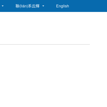
聯(lián)系云輝
English