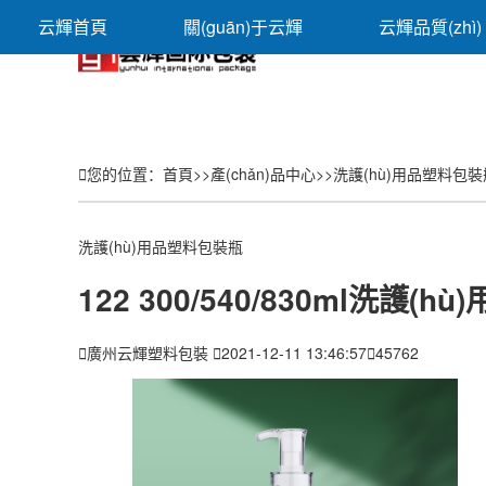
云輝首頁
關(guān)于云輝
云輝品質(zhì)

您的位置：
首頁
>>
產(chǎn)品中心
>>
洗護(hù)用品塑料包裝
洗護(hù)用品塑料包裝瓶
122 300/540/830ml洗護(

廣州云輝塑料包裝

2021-12-11 13:46:57

45762