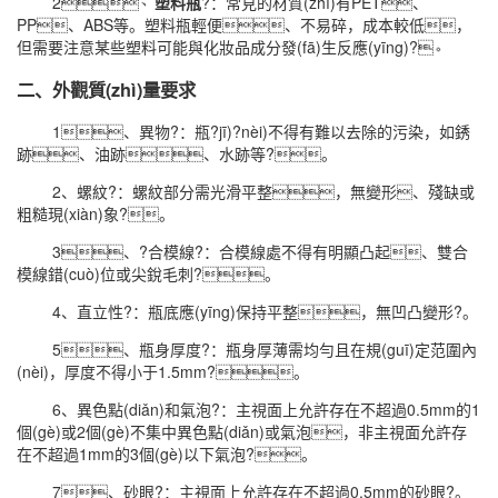
2、
塑料瓶
?：常見的材質(zhì)有PET、
PP、ABS等。塑料瓶輕便、不易碎，成本較低，
但需要注意某些塑料可能與化妝品成分發(fā)生反應(yīng)?。
二、外觀質(zhì)量要求
1、異物?：瓶?jī)?nèi)不得有難以去除的污染，如銹
跡、油跡、水跡等?。
2、螺紋?：螺紋部分需光滑平整，無變形、殘缺或
粗糙現(xiàn)象?。
3、?合模線?：合模線處不得有明顯凸起、雙合
模線錯(cuò)位或尖銳毛刺?。
4、直立性?：瓶底應(yīng)保持平整，無凹凸變形?。
5、瓶身厚度?：瓶身厚薄需均勻且在規(guī)定范圍內
(nèi)，厚度不得小于1.5mm?。
6、異色點(diǎn)和氣泡?：主視面上允許存在不超過0.5mm的1
個(gè)或2個(gè)不集中異色點(diǎn)或氣泡，非主視面允許存
在不超過1mm的3個(gè)以下氣泡?。
7、砂眼?：主視面上允許存在不超過0.5mm的砂眼?。