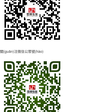
關(guān)注微信公眾號(hào)