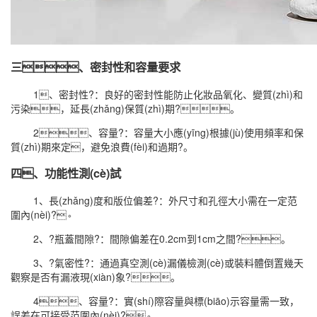
三、密封性和容量要求
1、密封性?：良好的密封性能防止化妝品氧化、變質(zhì)和
污染，延長(zhǎng)保質(zhì)期?。
2、容量?：容量大小應(yīng)根據(jù)使用頻率和保
質(zhì)期來定，避免浪費(fèi)和過期?。
四、功能性測(cè)試
1、長(zhǎng)度和版位偏差?：外尺寸和孔徑大小需在一定范
圍內(nèi)?。
2、?瓶蓋間隙?：間隙偏差在0.2cm到1cm之間?。
3、?氣密性?：通過真空測(cè)漏儀檢測(cè)或裝料體倒置幾天
觀察是否有漏液現(xiàn)象?。
4、容量?：實(shí)際容量與標(biāo)示容量需一致，
誤差在可接受范圍內(nèi)?。