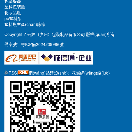
包裝容器
塑料包裝瓶
化妝品瓶
pe塑料瓶
塑料瓶生產(chǎn)廠家
Copyright ? 云輝（廣州）包裝制品有限公司 版權(quán)所有
備案號：
粵ICP備2024239986號
RSS
|
網(wǎng)站建設(shè)：花城網(wǎng)絡(luò)