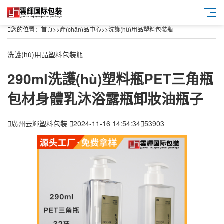

您的位置：
首頁
>>
產(chǎn)品中心
>>
洗護(hù)用品塑料包裝瓶
洗護(hù)用品塑料包裝瓶
290ml洗護(hù)塑料瓶PET三角瓶
包材身體乳沐浴露瓶卸妝油瓶子

廣州云輝塑料包裝

2024-11-16 14:54:34

53903