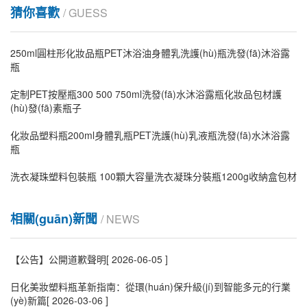
猜你喜歡
/ GUESS
250ml圓柱形化妝品瓶PET沐浴油身體乳洗護(hù)瓶洗發(fā)沐浴露
瓶
定制PET按壓瓶300 500 750ml洗發(fā)水沐浴露瓶化妝品包材護
(hù)發(fā)素瓶子
化妝品塑料瓶200ml身體乳瓶PET洗護(hù)乳液瓶洗發(fā)水沐浴露
瓶
洗衣凝珠塑料包裝瓶 100顆大容量洗衣凝珠分裝瓶1200g收納盒包材
相關(guān)新聞
/ NEWS
【公告】公開道歉聲明
[ 2026-06-05 ]
日化美妝塑料瓶革新指南：從環(huán)保升級(jí)到智能多元的行業
(yè)新篇
[ 2026-03-06 ]