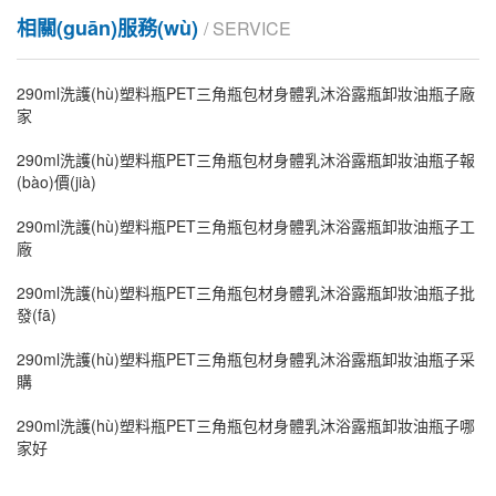
相關(guān)服務(wù)
/ SERVICE
290ml洗護(hù)塑料瓶PET三角瓶包材身體乳沐浴露瓶卸妝油瓶子廠
家
290ml洗護(hù)塑料瓶PET三角瓶包材身體乳沐浴露瓶卸妝油瓶子報
(bào)價(jià)
290ml洗護(hù)塑料瓶PET三角瓶包材身體乳沐浴露瓶卸妝油瓶子工
廠
290ml洗護(hù)塑料瓶PET三角瓶包材身體乳沐浴露瓶卸妝油瓶子批
發(fā)
290ml洗護(hù)塑料瓶PET三角瓶包材身體乳沐浴露瓶卸妝油瓶子采
購
290ml洗護(hù)塑料瓶PET三角瓶包材身體乳沐浴露瓶卸妝油瓶子哪
家好