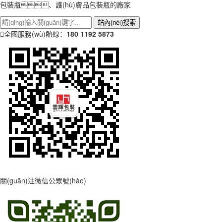
包裝瓶、護(hù)膚品包裝瓶的廠家
站內(nèi)搜索

全國服務(wù)熱線：
180 1192 5873
關(guān)注微信公眾號(hào)