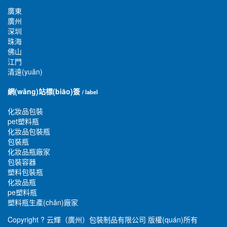
廣東
廣州
深圳
珠海
佛山
江門
清遠(yuǎn)
網(wǎng)站標(biāo)簽
/ label
化妝品包裝
pet塑料瓶
化妝品包裝瓶
包裝瓶
化妝品瓶廠家
包裝容器
塑料包裝瓶
化妝品瓶
pe塑料瓶
塑料瓶生產(chǎn)廠家
Copyright ? 云輝（廣州）包裝制品有限公司 版權(quán)所有