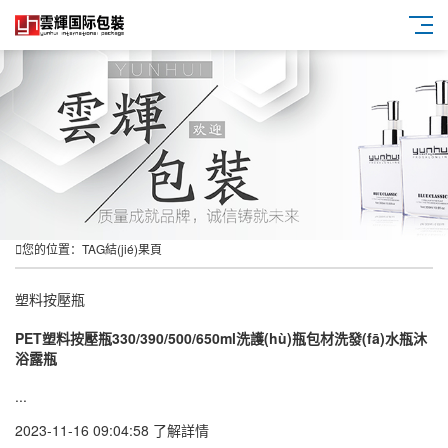

您的位置：
TAG結(jié)果頁
塑料按壓瓶
PET塑料按壓瓶330/390/500/650ml洗護(hù)瓶包材洗發(fā)水瓶沐
浴露瓶
...
2023-11-16 09:04:58
了解詳情