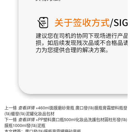
上一條
查看詳情 +
460ml面膜磨砂膏瓶 廣口發(fā)膜瓶膏霜塑料瓶發
(fā)蠟發(fā)泥罐化妝品包材
下一條
查看詳情 +
PP塑料廣口瓶500ml化妝品洗護包材圓柱形發(fā)
膜瓶1000ml發(fā)泥瓶
本文標簽：
廣口發(fā)膜瓶
膏霜罐
磨砂膏瓶