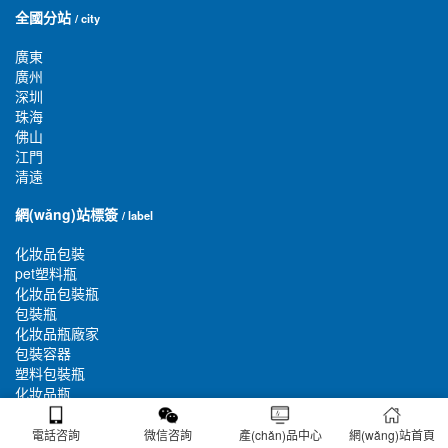
全國分站
/ city
廣東
廣州
深圳
珠海
佛山
江門
清遠
網(wǎng)站標簽
/ label
化妝品包裝
pet塑料瓶
化妝品包裝瓶
包裝瓶
化妝品瓶廠家
包裝容器
塑料包裝瓶
化妝品瓶
pe塑料瓶
塑料瓶生產(chǎn)廠家
電話咨詢
微信咨詢
產(chǎn)品中心
網(wǎng)站首頁