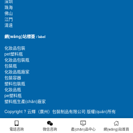
深圳
珠海
佛山
江門
清遠
網(wǎng)站標簽
/ label
化妝品包裝
pet塑料瓶
化妝品包裝瓶
包裝瓶
化妝品瓶廠家
包裝容器
塑料包裝瓶
化妝品瓶
pe塑料瓶
塑料瓶生產(chǎn)廠家
Copyright ? 云輝（廣州）包裝制品有限公司 版權(quán)所有
備案號：
粵ICP備2024239986號
電話咨詢
微信咨詢
產(chǎn)品中心
網(wǎng)站首頁