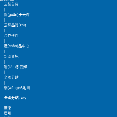
云輝首頁
|
關(guān)于云輝
|
云輝品質(zhì)
|
合作伙伴
|
產(chǎn)品中心
|
新聞資訊
|
聯(lián)系云輝
|
全國分站
|
網(wǎng)站地圖
全國分站
/ city
廣東
廣州