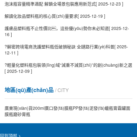
泡沫瓶容量精準適配 解鎖全場景包裝應用新范式
[ 2025-12-23 ]
解讀化妝品塑料瓶的核心質(zhì)量要求
[ 2025-12-19 ]
護膚品塑料瓶不止性價比，這些優(yōu)勢你未必知道
[ 2025-12-
16 ]
?解密跨境電商洗護塑料瓶低破損秘訣 全鏈路行業(yè)科普
[ 2025-
12-11 ]
?輕量化塑料瓶包裝領(lǐng)域“減重不減質(zhì)”的創(chuàng)新之選
[ 2025-12-09 ]
地區(qū)產(chǎn)品
/ CITY
廣東現(xiàn)貨200ml廣口發(fā)膜瓶PP發(fā)泥發(fā)蠟瓶膏霜罐面
膜瓶磨砂膏瓶
回到頂部 >