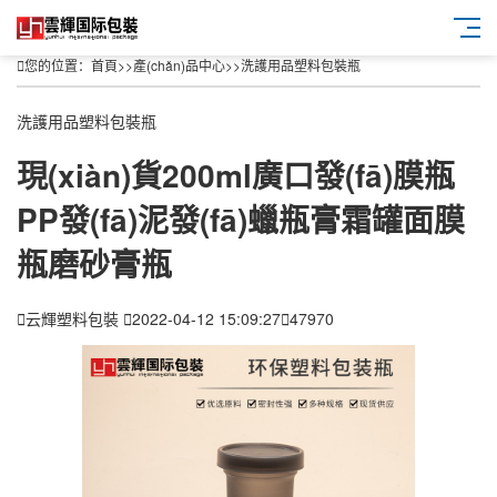

您的位置：
首頁
>>
產(chǎn)品中心
>>
洗護用品塑料包裝瓶
洗護用品塑料包裝瓶
現(xiàn)貨200ml廣口發(fā)膜瓶
PP發(fā)泥發(fā)蠟瓶膏霜罐面膜
瓶磨砂膏瓶

云輝塑料包裝

2022-04-12 15:09:27

47970