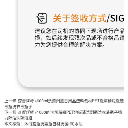
上一條
查看詳情 +
600ml洗滌劑瓶日用品塑料包材PET洗潔精瓶洗碗
液瓶洗衣液瓶子
下一條
查看詳情 +
1000ml洗潔精瓶PET地板清洗劑瓶洗衣液瓶子強
力除油洗碗液瓶
本文標簽：
沐浴露瓶
洗護瓶包材
洗發(fā)水瓶